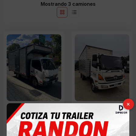
Mostrando 3 camiones
×
HINO DUTRO PRO FURGÓN
HINO FC 500 FURGÓN
Usados la Mayorista
Usados la Mayorista
126,000 KM
165,000 KM