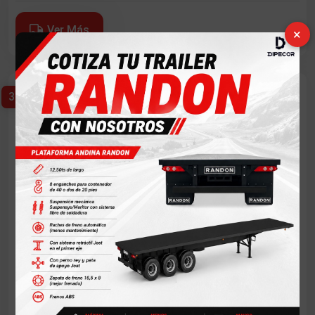
Ver Más
×
31 camiones
Usados la Mayorista
Compraventa
Itagüí - Antioquia