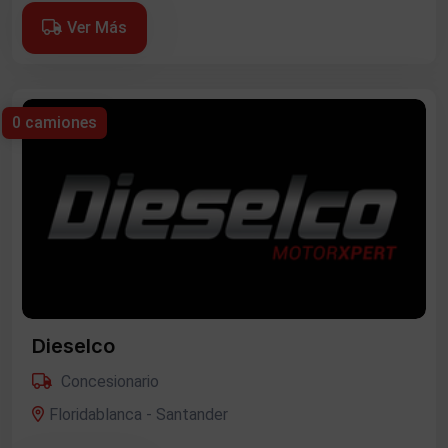
Ver Más
0 camiones
Dieselco
Concesionario
Floridablanca - Santander