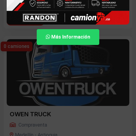
Ver Más
Más Información
0 camiones
OWEN TRUCK
Compraventa
Medellín - Antioquia