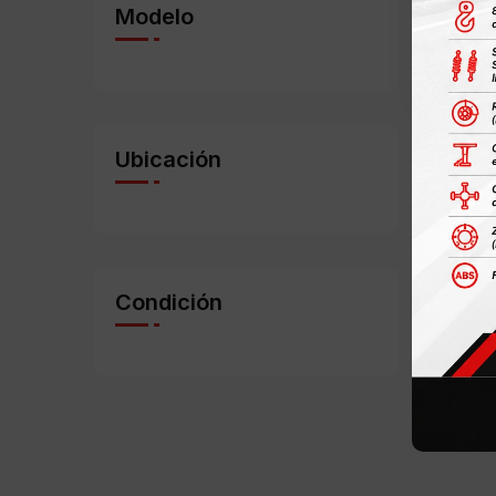
Modelo
$178
Ubicación
Condición