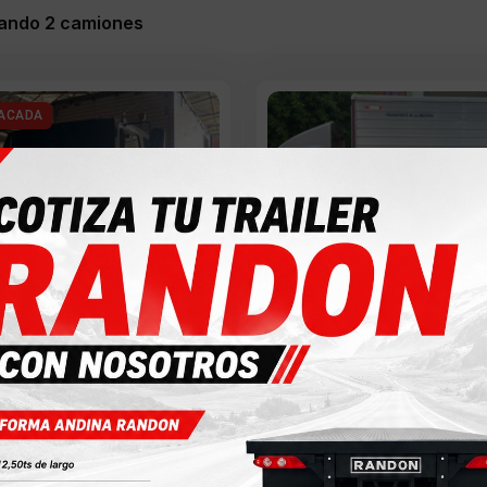
ando 2 camiones
ACADA
OLET FSR 2010
CAMIÓN JAC
dos la Mayorista
7,000 KM
216,000 KM
delo: 2010
Modelo: 2017
 - Valle del Cauca
Cali - Valle del Cauca