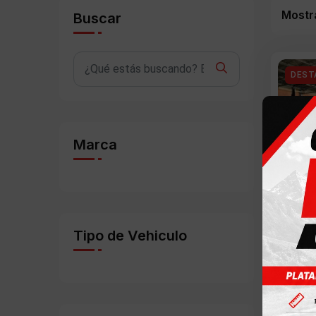
Mostr
Buscar
DEST
Marca
CHEVR
Tipo de Vehiculo
Usa
43
Mo
Cali